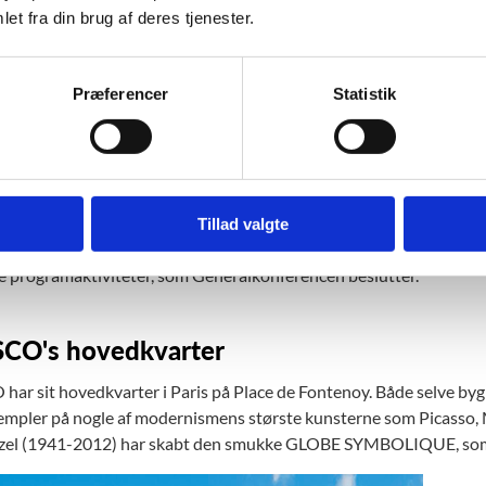
irektør.
et fra din brug af deres tjenester.
onferencen mødes hvert andet år og består af repræsentanter fr
er at:
Præferencer
Statistik
e retning for UNESCO’s arbejde
tte om aktiviteter og budget
 medlemmer til styrelsesrådet
e en generaldirektør hvert fjerde år
Tillad valgte
srådet består af 58 medlemslande og mødes to gange årligt. Det st
e programaktiviteter, som Generalkonferencen beslutter.
CO's hovedkvarter
ar sit hovedkvarter i Paris på Place de Fontenoy. Både selve byg
mpler på nogle af modernismens største kunsterne som Picasso, M
tzel (1941-2012) har skabt den smukke GLOBE SYMBOLIQUE, som 