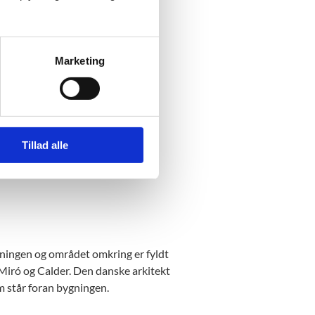
a alle UNESCO’s medlemslande.
Marketing
Tillad alle
år for at styre UNESCO og for at
ningen og området omkring er fyldt
iró og Calder. Den danske arkitekt
står foran bygningen.