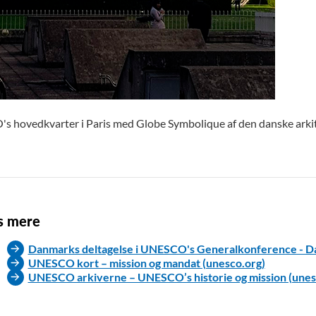
 hovedkvarter i Paris med Globe Symbolique af den danske arkite
s mere
Danmarks deltagelse i UNESCO's Generalkonference - Da
UNESCO kort – mission og mandat (unesco.org)
UNESCO arkiverne – UNESCO’s historie og mission (unes