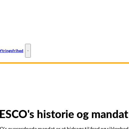
Ytringsfrihed
ESCO-steder - Flere links
Ytringsfrihed - Flere links
SCO's historie og mandat
s overordnede mandat er at bidrage til fred og sikkerhe