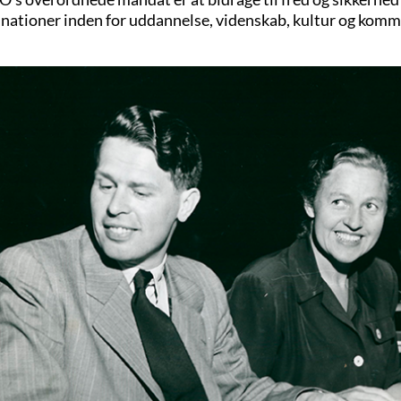
nationer inden for uddannelse, videnskab, kultur og komm
otektor - Flere links