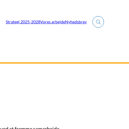
Strategi 2025-2028
Vores arbejde
Nyhedsbrev
Fold søgefelt ud
d ved at fremme samarbejde