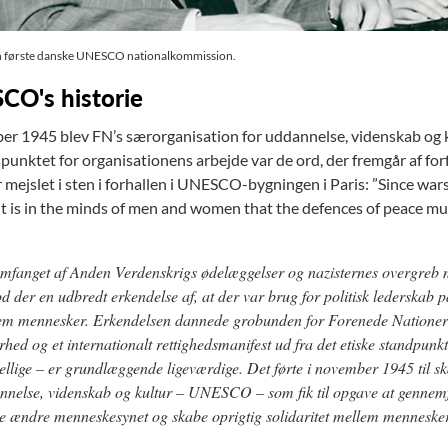
 første danske UNESCO nationalkommission.
O's historie
er 1945 blev FN’s særorganisation for uddannelse, videnskab og
unktet for organisationens arbejde var de ord, der fremgår af f
r mejslet i sten i forhallen i UNESCO-bygningen i Paris: ”Since wa
t is in the minds of men and women that the defences of peace mu
mfanget af Anden Verdenskrigs ødelæggelser og nazisternes overgreb m
d der en udbredt erkendelse af, at der var brug for politisk lederskab 
em mennesker. Erkendelsen dannede grobunden for Forenede Nationers 
rhed og et internationalt rettighedsmanifest ud fra det etiske standpunkt
ellige – er grundlæggende ligeværdige. Det førte i november 1945 til s
nnelse, videnskab og kultur – UNESCO – som fik til opgave at gennemfø
e ændre menneskesynet og skabe oprigtig solidaritet mellem mennesker.