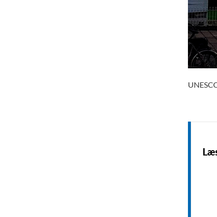
UNESCO's
Læ