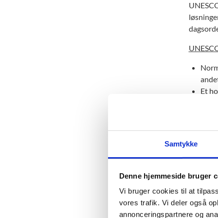
UNESCO u
løsninge
dagsorde
UNESCO h
Norm
andet
Et ho
rundt
En ræ
kerne
Progr
Samtykke
Rådgi
UNES
Denne hjemmeside bruger c
Vi bruger cookies til at tilpas
UNES
vores trafik. Vi deler også 
De styre
annonceringspartnere og anal