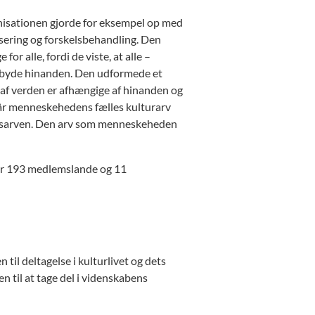
anisationen gjorde for eksempel op med
isering og forskelsbehandling. Den
for alle, fordi de viste, at alle –
ilbyde hinanden. Den udformede et
af verden er afhængige af hinanden og
 når menneskehedens fælles kulturarv
rdensarven. Den arv som menneskeheden
der 193 medlemslande og 11
til deltagelse i kulturlivet og dets
n til at tage del i videnskabens