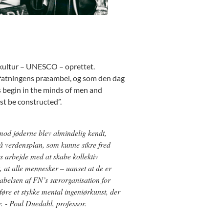
 kultur – UNESCO – oprettet.
orfatningens præambel, og som den dag
rs begin in the minds of men and
st be constructed”.
od jøderne blev almindelig kendt,
på verdensplan, som kunne sikre fred
arbejde med at skabe kollektiv
, at alle mennesker – uanset at de er
kabelsen af FN’s særorganisation for
re et stykke mental ingeniørkunst, der
 - Poul Duedahl, professor.