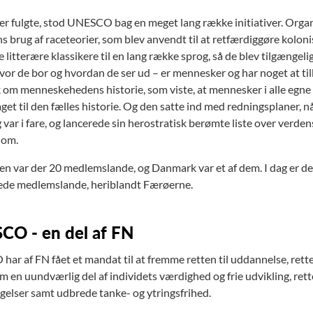
der fulgte, stod UNESCO bag en meget lang række initiativer. Org
s brug af raceteorier, som blev anvendt til at retfærdiggøre kolon
 litterære klassikere til en lang række sprog, så de blev tilgængelige 
vor de bor og hvordan de ser ud – er mennesker og har noget at t
om menneskehedens historie, som viste, at mennesker i alle egne 
aget til den fælles historie. Og den satte ind med redningsplaner,
g var i fare, og lancerede sin herostratisk berømte liste over ve
 om.
ten var der 20 medlemslande, og Danmark var et af dem. I dag er 
ede medlemslande, heriblandt Færøerne.
O - en del af FN
r af FN fået et mandat til at fremme retten til uddannelse, retten 
 en uundværlig del af individets værdighed og frie udvikling, rette
gelser samt udbrede tanke- og ytringsfrihed.