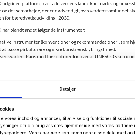
dgør en platform, hvor alle verdens lande kan mødes og udveksl
r og det samarbejde, der er nødvendigt, hvis verdenssamfundet sk
n for bæredygtig udvikling i 2030.
ar blandt andet følgende instrumenter:
ative instrumenter (konventioner og rekommandationer), som hj
 at passe på kulturarv og sikre kunstnerisk ytringsfrihed.
vedkvarter i Paris med fagkontorer for hver af UNESCOS kerneo
 om i verden.
kke institutter med globalt mandat og mellemstatslige kommissi
områder som for eksempel UNESCO's Havforskningskommission (IO
am for udvikling af medier og journalisters sikkerhed (IPDC).
Detaljer
vende nationalkommissioner og stærke internationale netværk af
CO's kerneområder.
ookies
se vores indhold og annoncer, til at vise dig funktioner til sociale
CO's opbygning
oplysninger om din brug af vores hjemmeside med vores partnere i
nde organer i UNESCO er Generalkonferencen, Styrelsesrådet og e
ysepartnere. Vores partnere kan kombinere disse data med andr