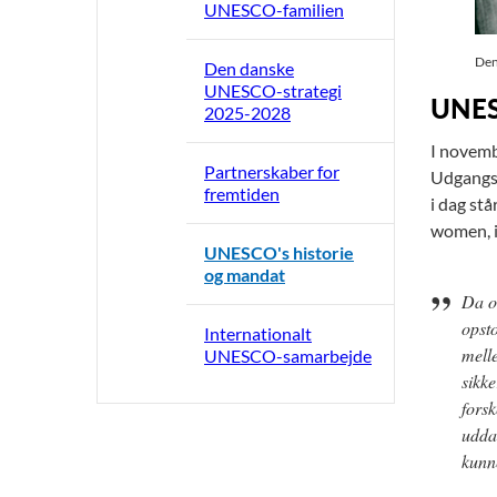
UNESCO-familien
Den
Den danske
UNESCO-strategi
UNESC
2025-2028
I novemb
Partnerskaber for
Udgangsp
fremtiden
i dag stå
women, i
UNESCO's historie
og mandat
Da o
opsto
Internationalt
mell
UNESCO-samarbejde
sikke
forsk
udda
kunn