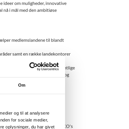
e ideer om muligheder, innovative
al nå i mål med den ambitiøse
ælper medlemslandene til blandt
mråder samt en række landekontorer
oner og programmer inden for samtlige
C), Institut for livlang læring og
Om
 ressourcepersoner inden for
 medier og til at analysere
nden for sociale medier,
t Sekretariat, der ledes af UNESCO's
e oplysninger, du har givet