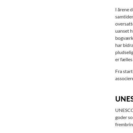
I årene 
samtiden
oversatte
uanset h
bogværk 
har bidr
pludseli
er fælles
Fra star
associer
UNESC
UNESCO ha
goder som
frembrin