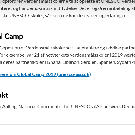
pfordrer Verdensmålsskolerne til at oprette et UNESCO Verdens
teret og har demokratisk indflydelse. Det er også en anbefaling 
ske UNESCO-skoler, så skolerne kan dele viden og erfaringer.
al Camp
pmuntrer Verdensmålsskolerne til at etablere og udvikle partners
For eksempel var 21 af netværkets verdensmålsskoler i 2019 værte
a deres partnerskoler i Ghana, Libanon, Serbien, Spanien, Sydafrika
ere om Global Camp 2019 (unesco-asp.dk)
akt
a Aalling, National Coordinator for UNESCOs ASP network Denm