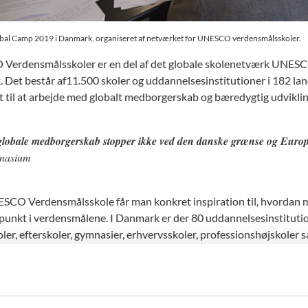
bal Camp 2019 i Danmark, organiseret af netværket for UNESCO verdensmålsskoler.
erdensmålsskoler er en del af det globale skolenetværk UNESC
 Det består af11.500 skoler og uddannelsesinstitutioner i 182 land
et til at arbejde med globalt medborgerskab og bæredygtig udviklin
globale medborgerskab stopper ikke ved den danske grænse og Europ
nasium
CO Verdensmålsskole får man konkret inspiration til, hvordan 
unkt i verdensmålene. I Danmark er der 80 uddannelsesinstitution
ler, efterskoler, gymnasier, erhvervsskoler, professionshøjskoler
ningsministeriet støtter det danske netværk med en årlig bevilling