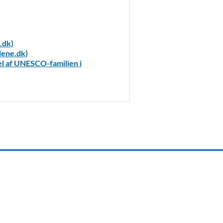
.dk)
lene.dk)
el af UNESCO-familien i