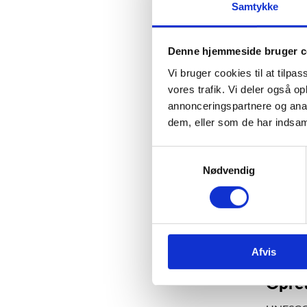
Samtykke
Den 
Denne hjemmeside bruger c
Det 
bære
Vi bruger cookies til at tilpas
verd
vores trafik. Vi deler også 
annonceringspartnere og anal
dem, eller som de har indsaml
S
Bæred
Nødvendig
a
Eleverne
m
Gennem u
t
udveksli
y
klimapr
k
Afvis
k
e
Opret
v
a