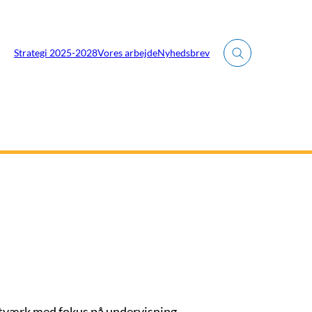
Strategi 2025-2028
Vores arbejde
Nyhedsbrev
Fold søgefelt ud
ærk med fokus på undervisning,