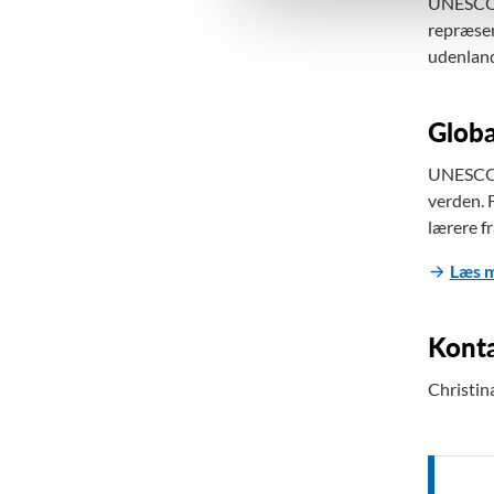
UNESCO o
l
repræsen
g
udenland
Glob
UNESCO o
verden. 
lærere fr
Læs m
Kont
Christin