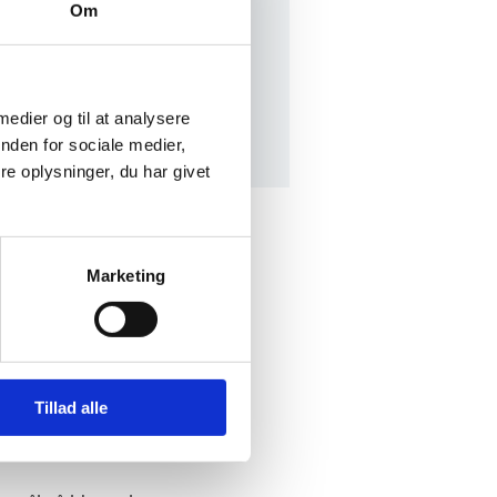
Om
n og unge kender verdensmålene.
vkraft for demokrati og
 herunder UNESCO’s
 medier og til at analysere
nden for sociale medier,
e oplysninger, du har givet
 i fokus
Marketing
skerettigheder, klima og miljø.
res eget land ved hjælp af
n af magtesløshed over for
Tillad alle