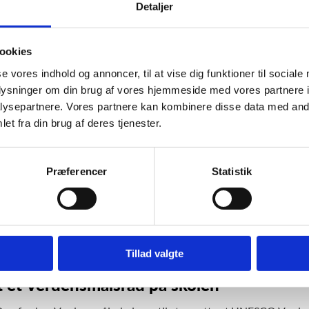
Detaljer
danske UNESCO-nationalkommission vil medvirke til, at alle bør
ookies
skal ske gennem det nationale arbejde med uddannelse som en dri
dygtig udvikling og gennem samarbejde med relevante aktører,
se vores indhold og annoncer, til at vise dig funktioner til sociale
ensmålsskoler og folkeoplysende initiativer.
oplysninger om din brug af vores hjemmeside med vores partnere i
ysepartnere. Vores partnere kan kombinere disse data med andr
et fra din brug af deres tjenester.
ygtig udvikling og globalt medborgerskab
Præferencer
Statistik
 arbejder med faglige temaer som interkulturel kompetence, menne
ndervisningen får eleverne venskaber og forbindelser uden for de
ngsprogrammer samt viden og kompetencer, der kan fjerne følelse
oblemerne.
Tillad valgte
 et Verdensmålsråd på skolen