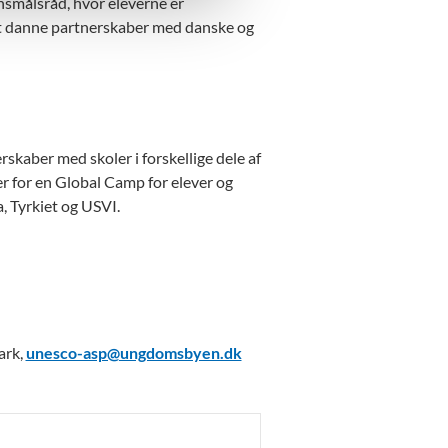
målsråd, hvor eleverne er
at danne partnerskaber med danske og
kaber med skoler i forskellige dele af
r for en Global Camp for elever og
, Tyrkiet og USVI.
ark,
unesco-asp@ungdomsbyen.dk