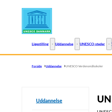
Gå til forsiden
Ligestilling
Uddannelse
UNESCO-steder
Ligestilling - Flere links
Uddannelse - Flere links
UN
Forside
Uddannelse
UNESCO Verdensmålsskoler
UNE
Uddannelse
UNESCO 