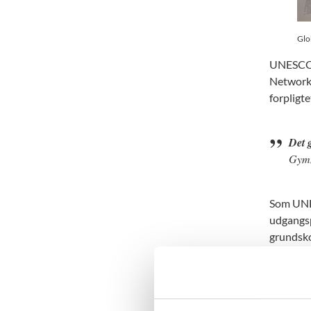
Glo
UNESCO V
Network.
forpligt
Det 
Gym
Som UNES
udgangsp
grundsko
Undervis