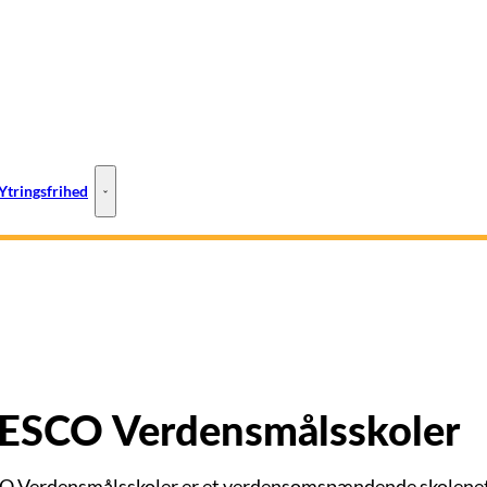
Ytringsfrihed
ESCO-steder - Flere links
Ytringsfrihed - Flere links
SCO Verdensmålsskoler
Verdensmålsskoler er et verdensomspændende skolenetv