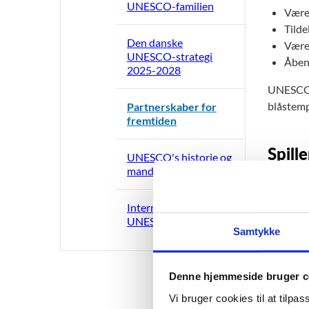
UNESCO-familien
Være
Tilde
Den danske
Være 
UNESCO-strategi
Åbent
2025-2028
UNESCO k
blåstemp
Partnerskaber for
fremtiden
Spille
UNESCO's historie og
mandat
Vi har l
skal gøre
Internationalt
UNESCO-samarbejde
Samme
Samtykke
Samm
Denne hjemmeside bruger c
Samme
Vi bruger cookies til at tilpas