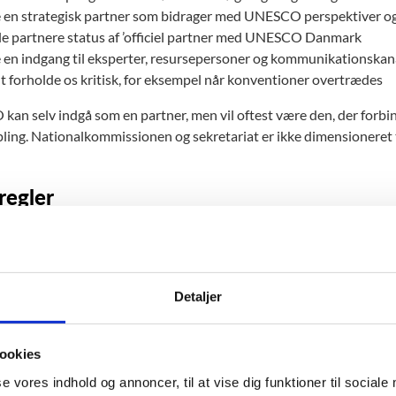
 en strategisk partner som bidrager med UNESCO perspektiver og
le partnere status af ’officiel partner med UNESCO Danmark
en indgang til eksperter, resursepersoner og kommunikationskan
 forholde os kritisk, for eksempel når konventioner overtrædes
an selv indgå som en partner, men vil oftest være den, der forbi
ling. Nationalkommissionen og sekretariat er ikke dimensioneret t
regler
avet et sæt spilleregler for hvornår, med hvem og hvordan, UNESC
 det tydeligt, hvad vores partnere kan forvente af os, og hvad vi for
n om UNESCO - spilleregler for partnerskaber (pdf)
Detaljer
en om - eksempler på danske UNESCO pa
ookies
n med Videnskabernes Selskab og L’Oreal Danmark uddeler vi en p
se vores indhold og annoncer, til at vise dig funktioner til sociale