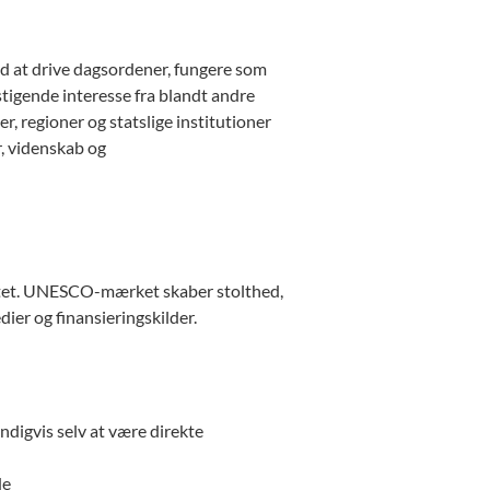
ed at drive dagsordener, fungere som
tigende interesse fra blandt andre
, regioner og statslige institutioner
, videnskab og
mitet. UNESCO-mærket skaber stolthed,
ier og finansieringskilder.
digvis selv at være direkte
de