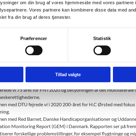
 for naturvidenskab.
oplysninger om din brug af vores hjemmeside med vores partnere i
en med Danske Erhvervsskoler- og gymnasier og Ungdomsbyen ska
ysepartnere. Vores partnere kan kombinere disse data med andr
rvsuddannelser med en tydelig bæredygtighedsprofil.
et fra din brug af deres tjenester.
en med Det Danske Kulturinstitut er vi med på Ungdommens Folk
nationale kultursamarbejde.
Præferencer
Statistik
en med UNESCO Havforskningskommission og Nationalmuseet er vi
avet og få flere til at engagere sig i dekaden.
en med netværket af danske UNESCO verdensmålsskoler og Poul D
ik og Samfund på Aalborg Universitet, udvikler vi formidling, de
en med FN Byen i København, IMS (International Media Support) 
Tillad valgte
havn markerer vi World Press Freedom Day og kampen for ytrings
en med Udenrigsministeriet, FN Forbundet og netværket af da
rede vi 75 året for FN i 2020 og betydningen af det multilaterale
eskerettighederne.
n med DTU fejrede vi i 2020 200-året for H.C Ørsted med fokus på 
ning.
en med Red Barnet, Danske Handicaporganisationer og Uddannel
tion Monitoring Report (GEM) i Danmark. Rapporten ser på frems
iserer forskellige problemstillinger, for eksempel flygtninge og m