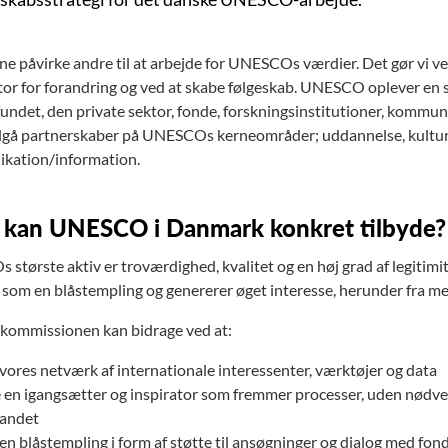
erne påvirke andre til at arbejde for UNESCOs værdier. Det gør vi v
tor for forandring og ved at skabe følgeskab. UNESCO oplever en s
undet, den private sektor, fonde, forskningsinstitutioner, kommuner
otektor - Flere links
ndgå partnerskaber på UNESCOs kerneområder; uddannelse, kultur
kation/information.
kan UNESCO i Danmark konkret tilbyde?
største aktiv er troværdighed, kvalitet og en høj grad af legiti
 som en blåstempling og genererer øget interesse, herunder fra med
kommissionen kan bidrage ved at:
vores netværk af internationale interessenter, værktøjer og data
en igangsætter og inspirator som fremmer processer, uden nødven
landet
en blåstempling i form af støtte til ansøgninger og dialog med fon