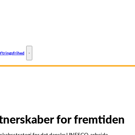
Ytringsfrihed
ESCO-steder - Flere links
Ytringsfrihed - Flere links
tnerskaber for fremtiden
skabsstrategi for det danske UNESCO-arbejde.