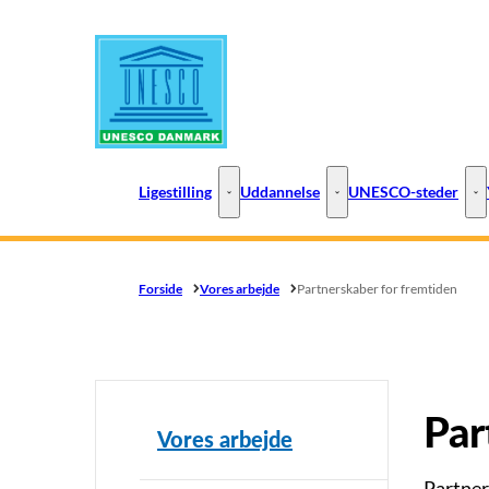
Gå til forsiden
Ligestilling
Uddannelse
UNESCO-steder
Ligestilling - Flere links
Uddannelse - Flere links
UN
Forside
Vores arbejde
Partnerskaber for fremtiden
Par
Vores arbejde
Partner