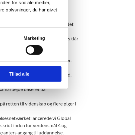
nden for sociale medier,
ber vi en ny fortælling om
e oplysninger, du har givet
emøde, hvor vi sætter fokus på det
Marketing
 med til at sætte fokus på FN’s tiår
uedahl, Professor, Institut for
r levendegør UNESCOs konventioner.
og Den britiske ambassade i
Tillad alle
frihed og journalisters sikkerhed.
nske UNESCO verdensmålsskoler
 samarbejde baseret på
retten til videnskab og flere piger i
sesnetværket lancerede vi Global
kridt inden for verdensmål 4 og
igranters adgang til uddannelse.