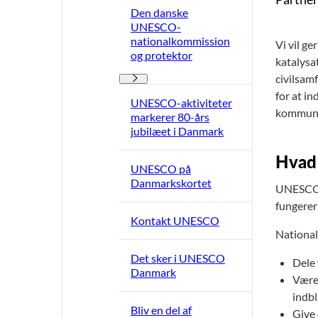
Den danske
UNESCO-
nationalkommission
Vi vil g
og protektor
katalysa
civilsamf
Den danske UNESCO-nationalkommission og pr
for at i
UNESCO-aktiviteter
kommuni
markerer 80-års
jubilæet i Danmark
Hvad 
UNESCO på
Danmarkskortet
UNESCOs 
fungerer
Kontakt UNESCO
National
Det sker i UNESCO
Dele 
Danmark
Være 
indb
Bliv en del af
Give 