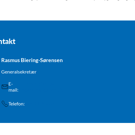
ntakt
Rasmus Biering-Sørensen
Generalsekretær
E-
rasmus.biering-
mail:
soerensen@uvm.dk
Telefon:
+45 23 35 48 51