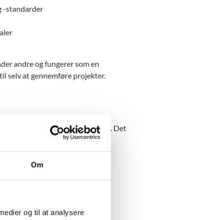
 -standarder
aler
nder andre og fungerer som en
il selv at gennemføre projekter.
O i Danmark indgår partnerskaber. Det
venter af jer.
Om
rtnerskaber:
ris til unge kvindelige forskere
 medier og til at analysere