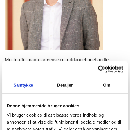
Morten Teilmann-Jørgensen er uddannet boghandler -
senere uddannet journalist med 15 år i DR. Siden 2012
arbejdet med udvikling af Nationalmuseets Kongernes
Jelling og siden 2019 museumschef samme sted.
Samtykke
Detaljer
Om
Bestyrelsesmedlem i Nordisk Verdensarvs Forening.
Hvad er din mærkesag i UNESCO?
Denne hjemmeside bruger cookies
Vi bruger cookies til at tilpasse vores indhold og
UNESCO-tanken skal være en endnu større del af
annoncer, til at vise dig funktioner til sociale medier og til
danskernes bevidsthed. Vi skal skabe større
at analysere vores trafik. Vi deler også oplysninger om